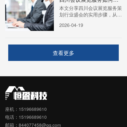
本文分享四川会议展览服务策
划行业盛会的实用步骤，从目
标设定到执行细节，帮助您高
2026-04-19
效打造有影响力的专业活动。
查看更多
座机：15196689610
电话：15196689610
邮箱：844077458@qq.com