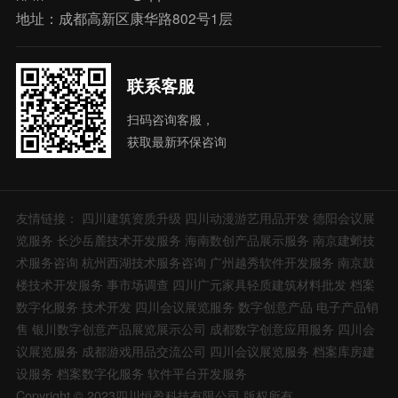
地址：成都高新区康华路802号1层
联系客服
扫码咨询客服，
获取最新环保咨询
友情链接：
四川建筑资质升级
四川动漫游艺用品开发
德阳会议展
览服务
长沙岳麓技术开发服务
海南数创产品展示服务
南京建邺技
术服务咨询
杭州西湖技术服务咨询
广州越秀软件开发服务
南京鼓
楼技术开发服务
事市场调查
四川广元家具轻质建筑材料批发
档案
数字化服务
技术开发
四川会议展览服务
数字创意产品
电子产品销
售
银川数字创意产品展览展示公司
成都数字创意应用服务
四川会
议展览服务
成都游戏用品交流公司
四川会议展览服务
档案库房建
设服务
档案数字化服务
软件平台开发服务
Copyright © 2023四川恒盈科技有限公司 版权所有